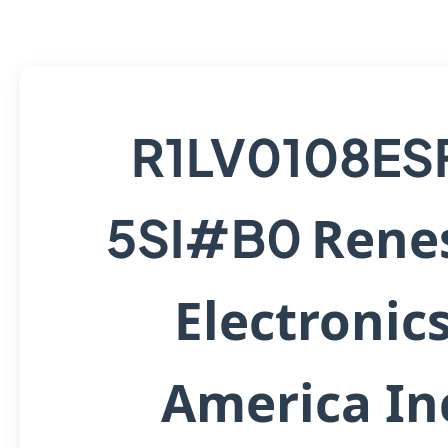
R1LV0108ES
Rene
5SI#B0
Electronic
America In