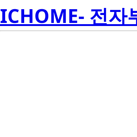
ICHOME- 전
R1LV0108ESF
Electroni