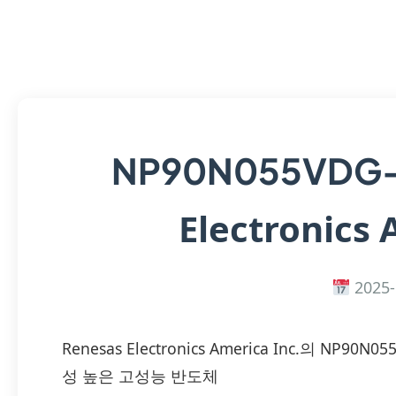
NP90N055VDG-
Electronics 
2025-
Renesas Electronics America Inc.의 NP
성 높은 고성능 반도체