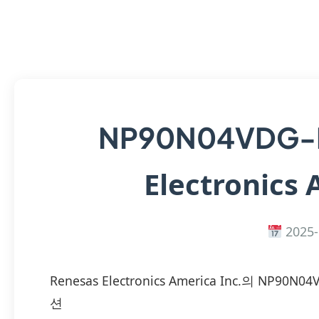
NP90N04VDG-
Electronics 
2025-
Renesas Electronics America Inc.의 NP
션