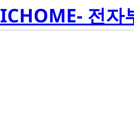
ICHOME- 전
NP35N04YU
Electroni