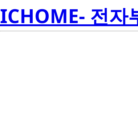
ICHOME- 전
NP110N055P
Electroni