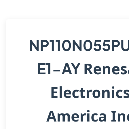
NP110N055P
Renes
E1-AY
Electronic
America In