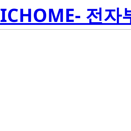
ICHOME- 전
NNCD5.6B
Electroni