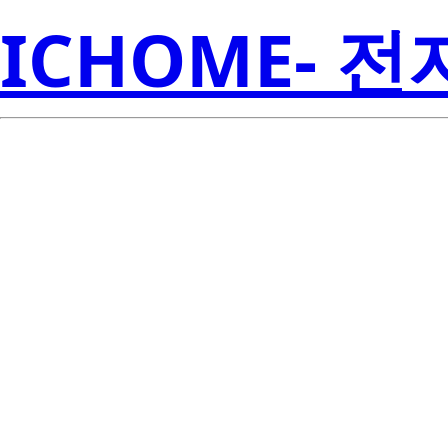
ICHOME- 
N0412N-S