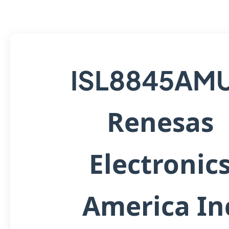
ISL8845AM
Renesas
Electronic
America In