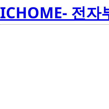
ICHOME- 전
R
ISL8845AMUZ
Amer