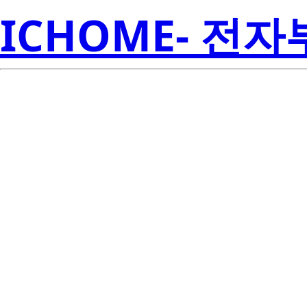
ICHOME- 전
ISL88031IU8HFZ
Amer