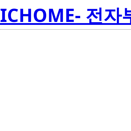
ICHOME- 전
ISL88002IE
Electroni