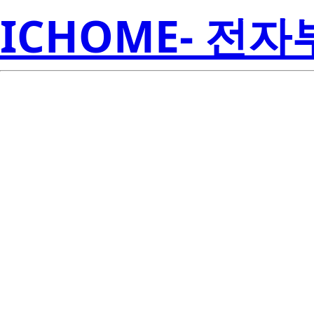
ICHOME- 전
Re
ISL8105IRZ
Amer