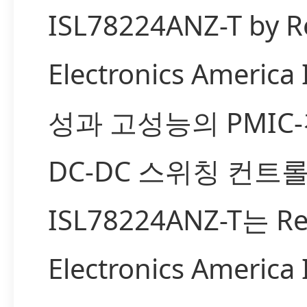
ISL78224ANZ-T by R
Electronics Americ
성과 고성능의 PMI
DC-DC 스위칭 컨트
ISL78224ANZ-T는 Re
Electronics Americ