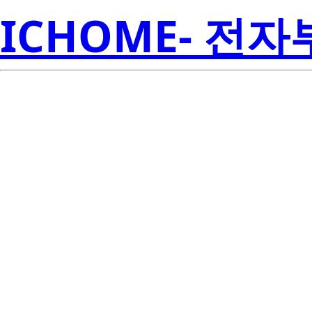
ICHOME- 전
ISL78224ANZ-T
Amer