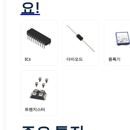
요!
ICs
다이오드
증폭기
트랜지스터