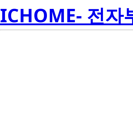
ICHOME- 전
R
ISL6843IBZ-T
Amer