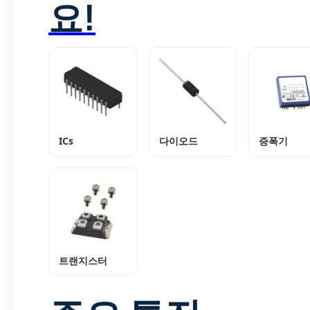
요!
ICs
다이오드
증폭기
트랜지스터