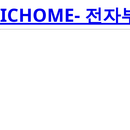
ICHOME- 전
R
ISL6840IUZ-T
Amer