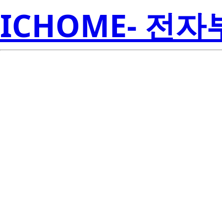
ICHOME- 전
Re
ISL6744ABZ
Amer