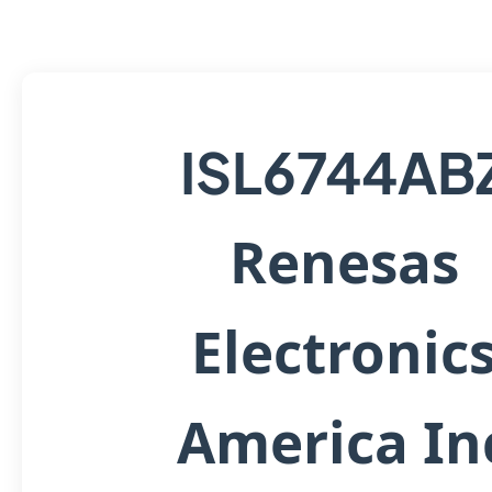
ISL6744AB
Renesas
Electronic
America In