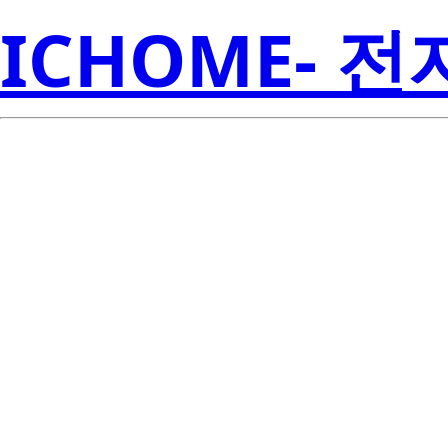
ICHOME- 
ISL6721ABZ-T