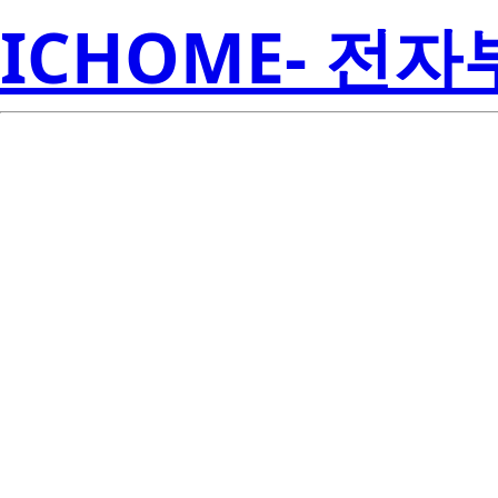
ICHOME- 전
R
ISL6567CRZ-T
Amer