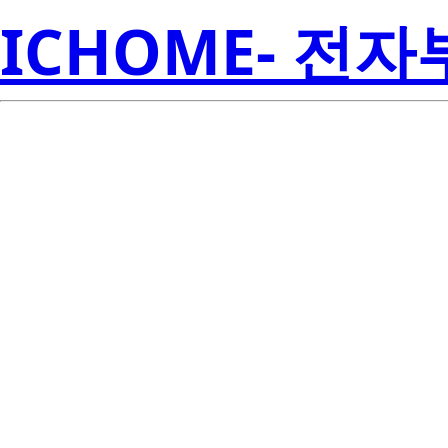
ICHOME- 전
ISL6522BIRZ-TK
Amer