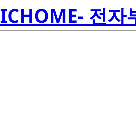
ICHOME- 전
ISL6440IAZ-TK
Amer