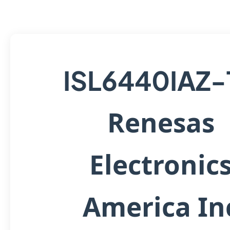
ISL6440IAZ-
Renesas
Electronic
America In