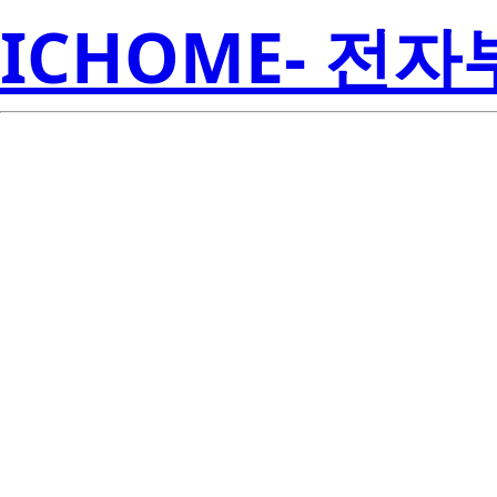
ICHOME- 전
ISL60002DIH
Electroni