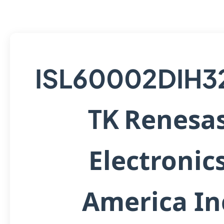
ISL60002DIH3
Renesa
TK
Electronic
America In