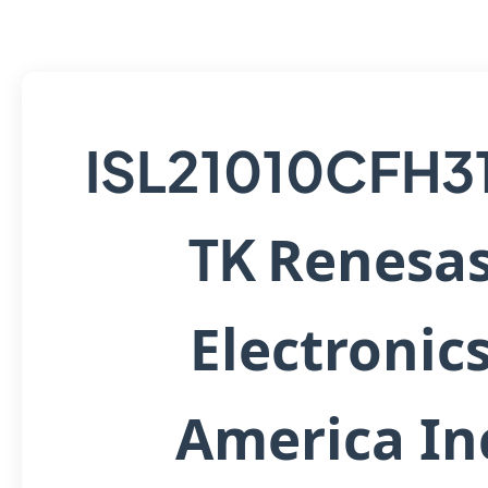
ISL21010CFH3
Renesa
TK
Electronic
America In