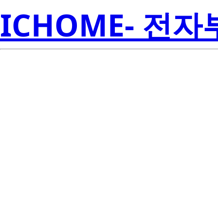
ICHOME- 전
ISL21010CFH
Electroni