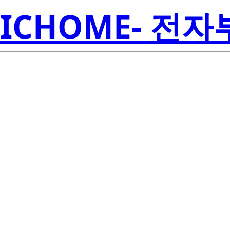
ICHOME- 전
R
HSM107STL-E
Amer