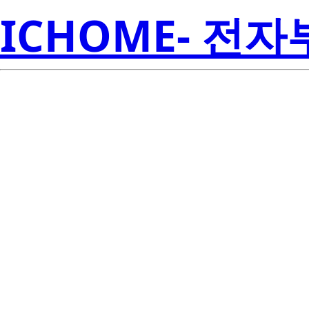
ICHOME- 전
HAT2165N-EL-E
Amer