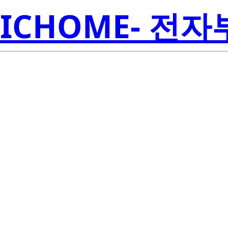
ICHOME- 전
HAF2001-90-E
Amer