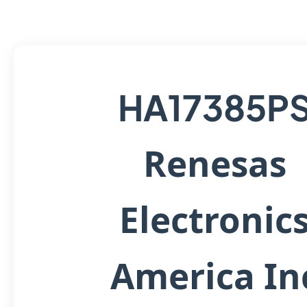
HA17385P
Renesas
Electronic
America In