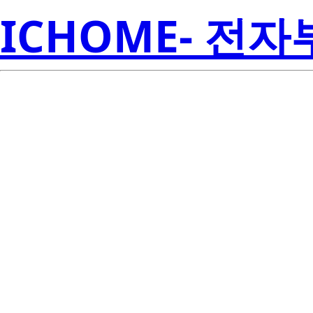
ICHOME- 전
Re
HA17385PS
Amer