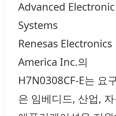
Advanced Electronic
Systems
Renesas Electronics
America Inc.의
H7N0308CF-E는 요
은 임베디드, 산업, 