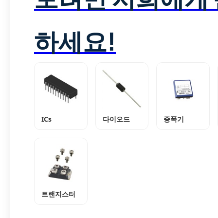
하세요!
ICs
다이오드
증폭기
트랜지스터