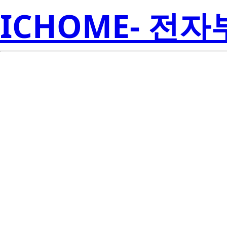
ICHOME- 전
H7N0308CF-E
Amer