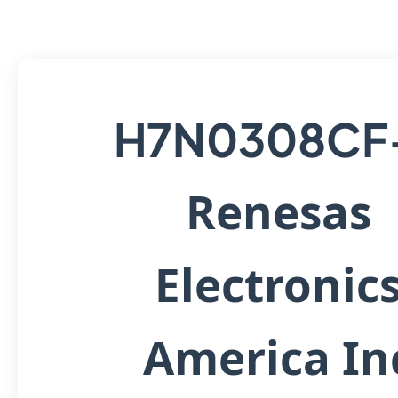
H7N0308CF
Renesas
Electronic
America In