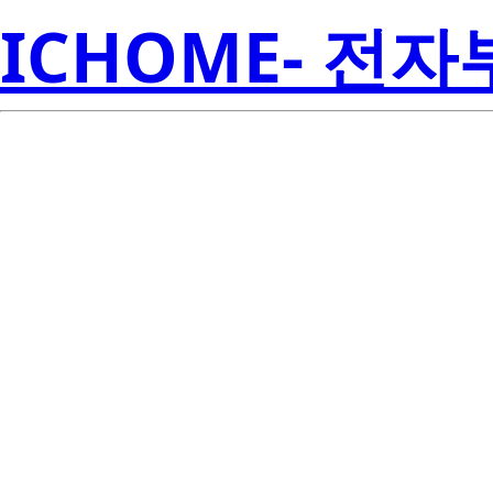
ICHOME- 전
GN1L4M-T2-A
Amer