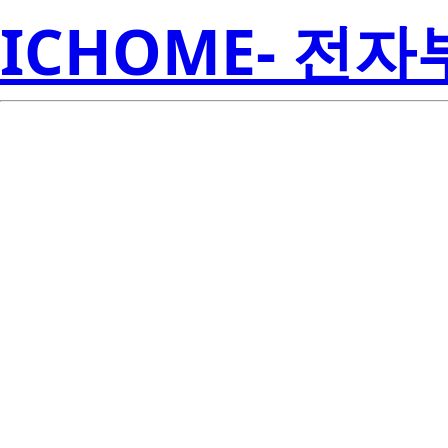
ICHOME- 전
FX20KMJ-
Electroni