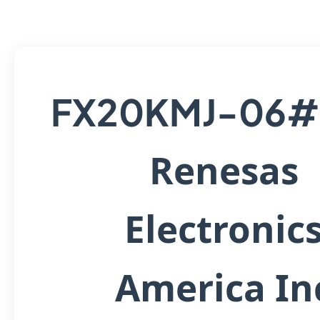
FX20KMJ-06
Renesas
Electronic
America In