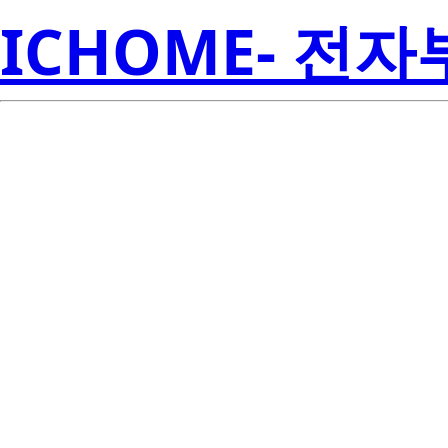
ICHOME- 전
Re
FS50UM-3
Amer