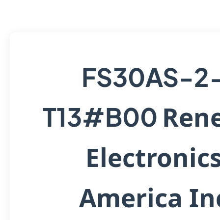
FS30AS-2
Ren
T13#B00
Electronic
America In