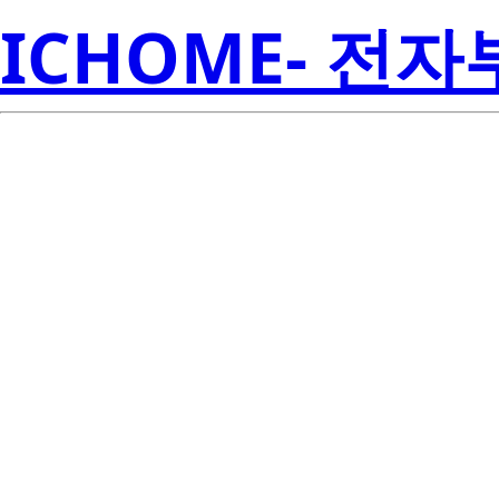
ICHOME- 전
FS30AS-2-
Electroni