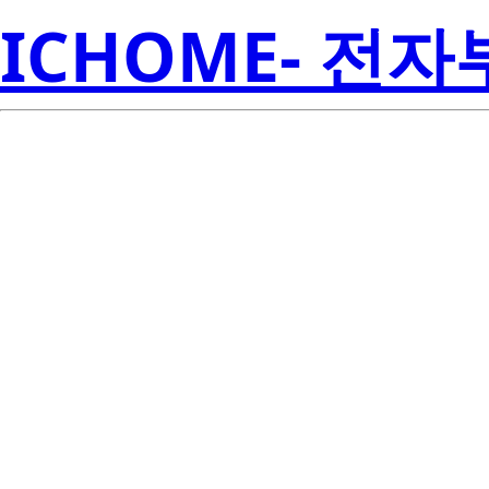
ICHOME- 전
CR8CM-12
Electroni