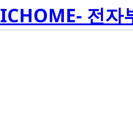
ICHOME- 전
CR12CM-1
Electroni