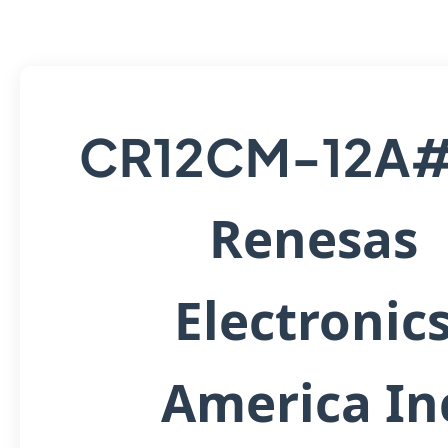
CR12CM-12A#
Renesas
Electronic
America In