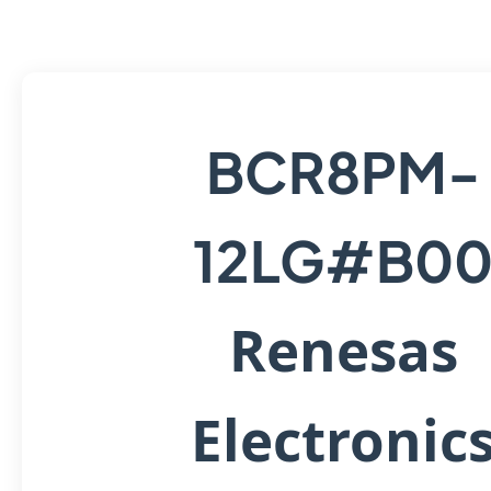
BCR8PM-
12LG#B0
Renesas
Electronic