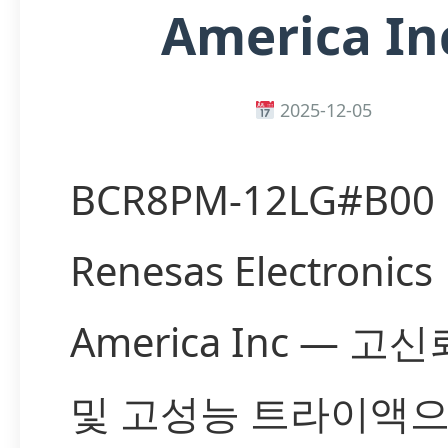
America In
2025-12-05
BCR8PM-12LG#B00 
Renesas Electronics
America Inc — 고
및 고성능 트라이액으