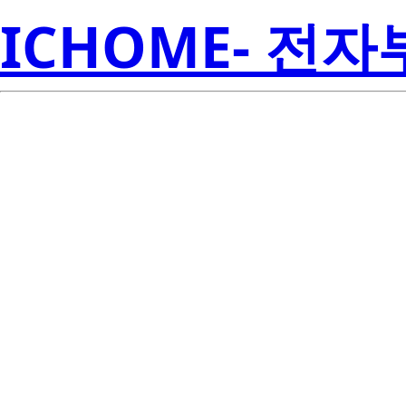
ICHOME- 전
BCR8PM-12
Electroni