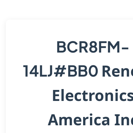
BCR8FM-
Ren
14LJ#BB0
Electronic
America In