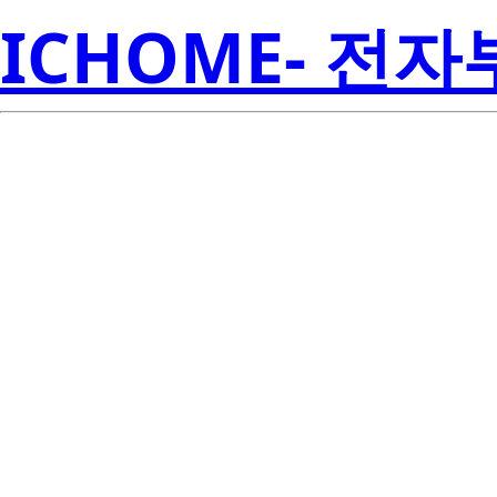
ICHOME- 전
BCR8FM-14
Electroni