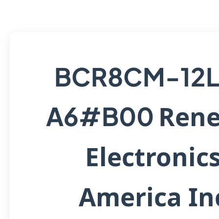
BCR8CM-12
Rene
A6#B00
Electronic
America In