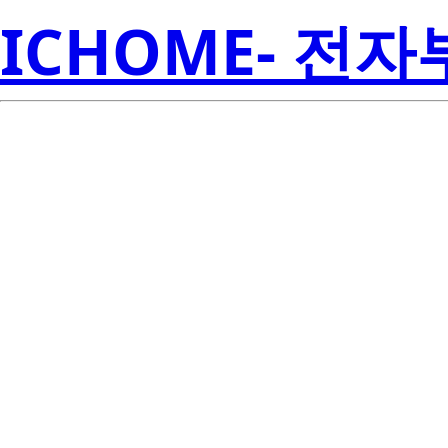
ICHOME- 전
BCR8CM-12L
Electroni