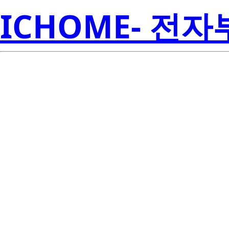
ICHOME- 전
BCR8CM-12L
Electroni