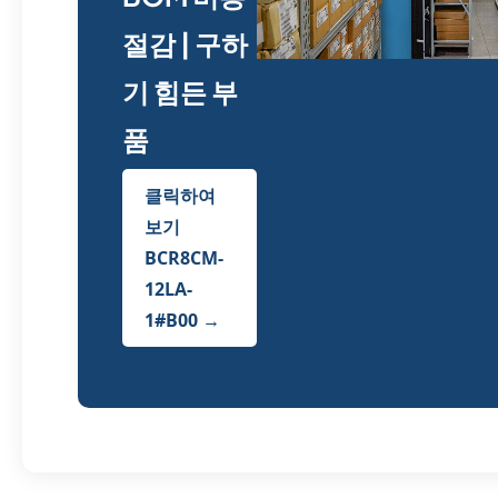
절감 | 구하
기 힘든 부
품
클릭하여
보기
BCR8CM-
12LA-
1#B00 →