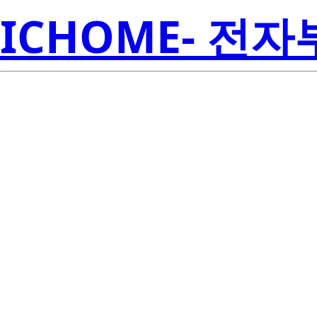
ICHOME- 전
BCR6CM-12
Electroni