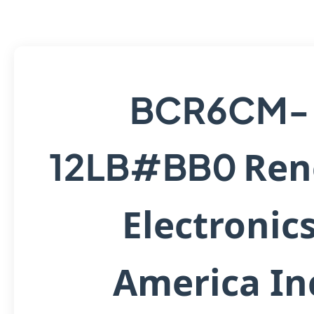
BCR6CM-
Ren
12LB#BB0
Electronic
America In