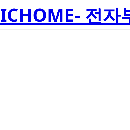
ICHOME- 전
BCR5PM-1
Electroni