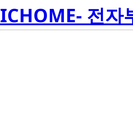
ICHOME- 전
BCR5KM-12L
Electroni