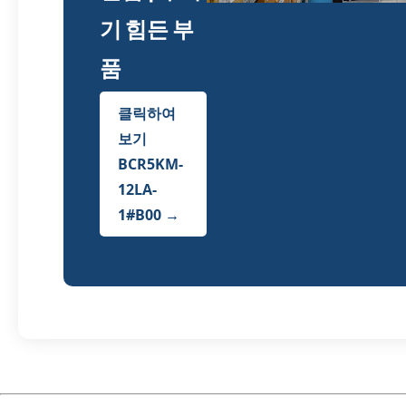
기 힘든 부
품
클릭하여
보기
BCR5KM-
12LA-
1#B00 →