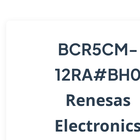
BCR5CM-
12RA#BH
Renesas
Electronic