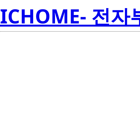
ICHOME- 전
BCR5CM-12
Electroni