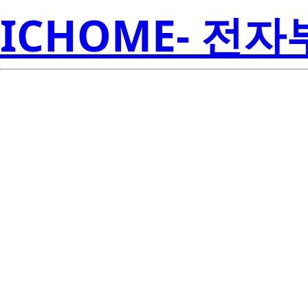
ICHOME- 전
BCR5AS-12A
Electroni