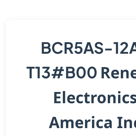
BCR5AS-12
Ren
T13#B00
Electronic
America In