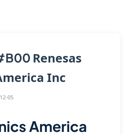
Renesas
#B00
America Inc
12-05
nics America