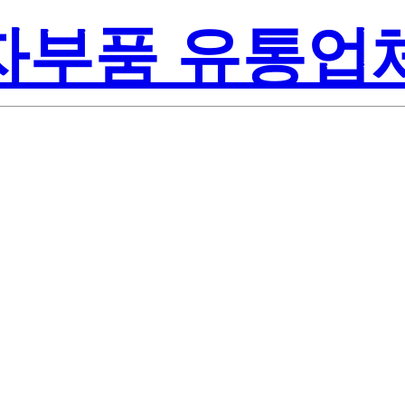
전자부품 유통업
Renesa
LH#B00
America Inc