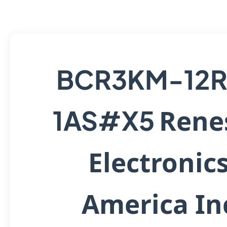
BCR3KM-12
Rene
1AS#X5
Electronic
America In