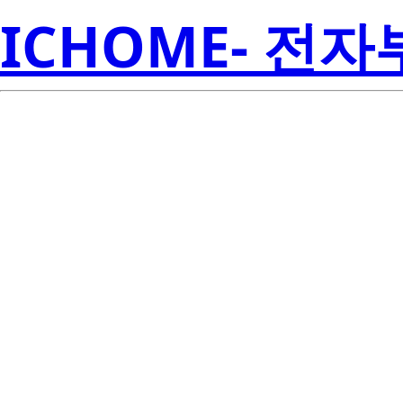
ICHOME- 전
BCR3KM-12R
Electroni