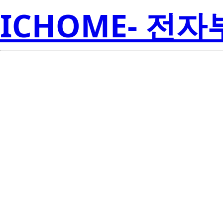
ICHOME- 전
BCR3AS-12A
Electroni