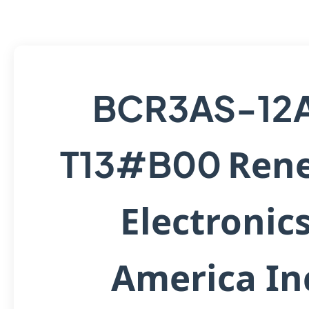
BCR3AS-12
Ren
T13#B00
Electronic
America In