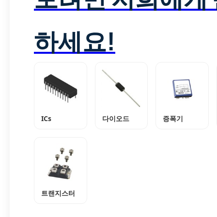
하세요!
ICs
다이오드
증폭기
트랜지스터