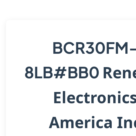
BCR30FM
Ren
8LB#BB0
Electronic
America In