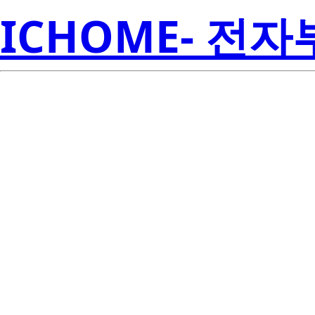
ICHOME- 전
BCR30FM-8
Electroni