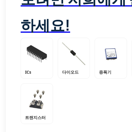
하세요!
ICs
다이오드
증폭기
트랜지스터