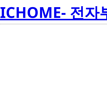
ICHOME- 전
BCR30CM-8
Electroni