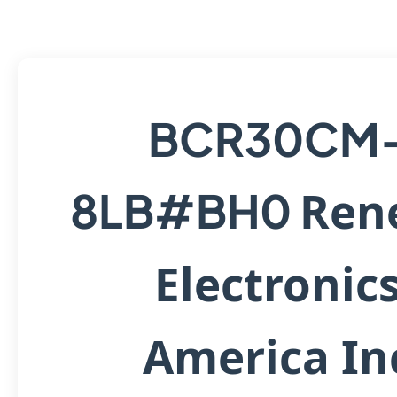
BCR30CM
Ren
8LB#BH0
Electronic
America In