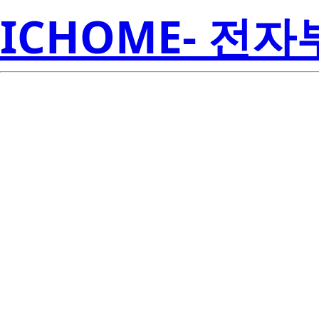
ICHOME- 전
BCR25FM-1
Electroni