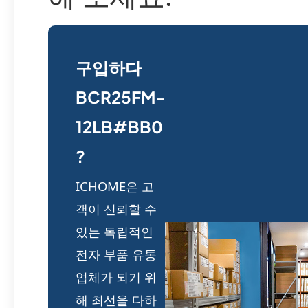
구입하다
BCR25FM-
12LB#BB0
?
ICHOME은 고
객이 신뢰할 수
있는 독립적인
전자 부품 유통
업체가 되기 위
해 최선을 다하