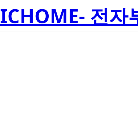
ICHOME- 전
BCR20FM-1
Electroni