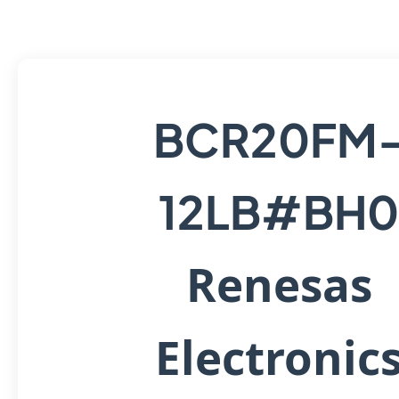
BCR20FM
12LB#BH
Renesas
Electronic