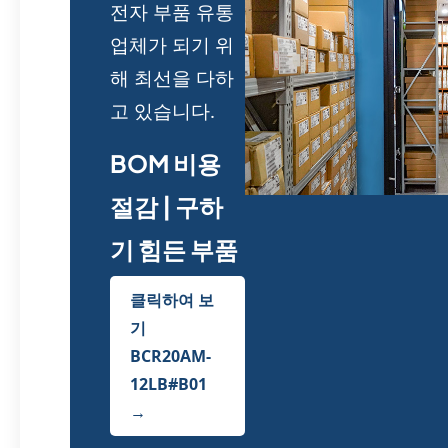
전자 부품 유통
업체가 되기 위
해 최선을 다하
고 있습니다.
BOM 비용
절감 | 구하
기 힘든 부품
클릭하여 보
기
BCR20AM-
12LB#B01
→