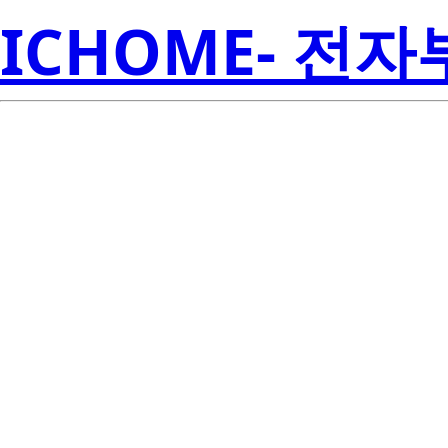
ICHOME- 전
BCR20AM-1
Electroni