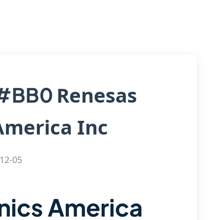
Renesas
J#BB0
America Inc
12-05
nics America